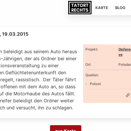
KARTE
BLOG
, 19.03.2015
Projekt
:
Opferp
n beleidigt aus seinem Auto heraus
ve
-Jährigen, der als Ordner bei einer
Ort
:
Potsda
ionsveranstaltung zu einer
en Geflüchtetenunterkunft den
Quellen:
regelt, rassistisch. Der Täter fährt
Polizei
roffenen mit dem Auto an, so dass
uf die Motorhaube des Autos fällt.
eifer beleidigt den Ordner weiter
sch und versucht, ihn zu schlagen.