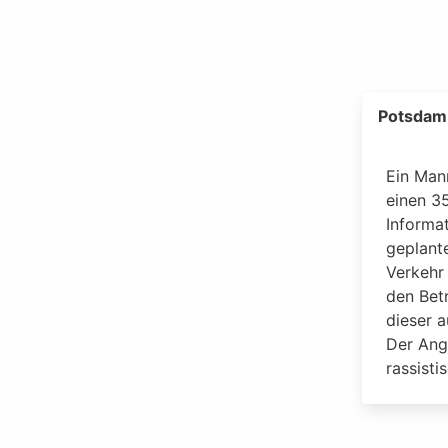
Potsdam
Ein Man
einen 35
Informat
geplant
Verkehr 
den Bet
dieser a
Der Angr
rassisti