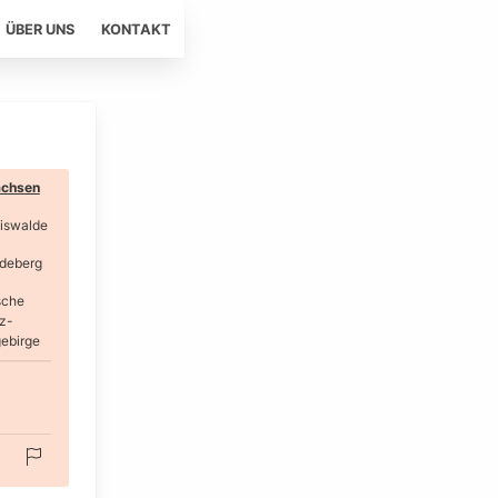
ÜBER UNS
KONTAKT
chsen
iswalde
deberg
sche
z-
ebirge