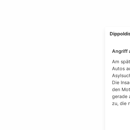
Dippoldi
Angriff
Am spät
Autos a
Asylsuc
Die Insa
den Mot
gerade 
zu, die 