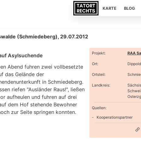
KARTE
BLOG
swalde (Schmiedeberg), 29.07.2012
Projekt
:
RAA Sa
 auf Asylsuchende
Ort
:
Dippold
en Abend fuhren zwei vollbesetzte
uf das Gelände der
Ortsteil
:
Schmie
hendenunterkunft in Schmiedeberg.
Landkreis
:
Sächsi
ssen riefen "Ausländer Raus!", ließen
Schwei
or aufheulen und fuhren auf drei
Osterzg
auf dem Hof stehende Bewohner
Quellen:
noch zur Seite springen konnten.
Kooperationspartner