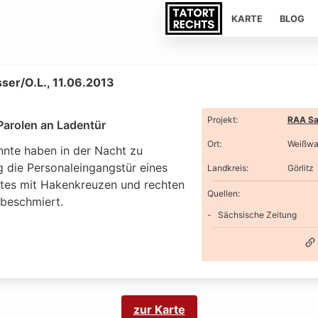
KARTE
BLOG
er/O.L., 11.06.2013
Projekt
:
RAA Sa
Parolen an Ladentür
Ort
:
Weißwas
nte haben in der Nacht zu
g die Personaleingangstür eines
Landkreis
:
Görlitz
tes mit Hakenkreuzen und rechten
Quellen:
 beschmiert.
Sächsische Zeitung
zur Karte