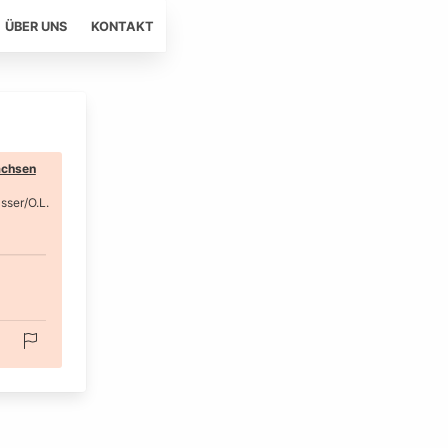
ÜBER UNS
KONTAKT
chsen
ser/O.L.