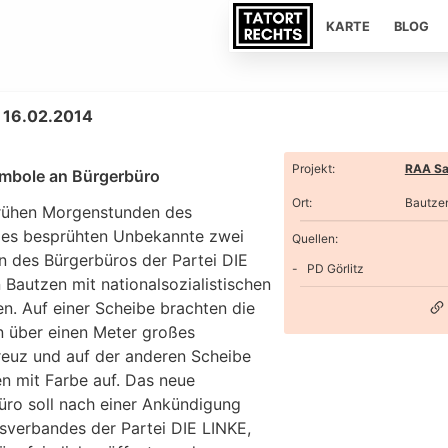
KARTE
BLOG
 16.02.2014
Projekt
:
RAA Sa
mbole an Bürgerbüro
Ort
:
Bautze
frühen Morgenstunden des
es besprühten Unbekannte zwei
Quellen:
n des Bürgerbüros der Partei DIE
PD Görlitz
 Bautzen mit nationalsozialistischen
n. Auf einer Scheibe brachten die
in über einen Meter großes
euz und auf der anderen Scheibe
n mit Farbe auf. Das neue
üro soll nach einer Ankündigung
isverbandes der Partei DIE LINKE,