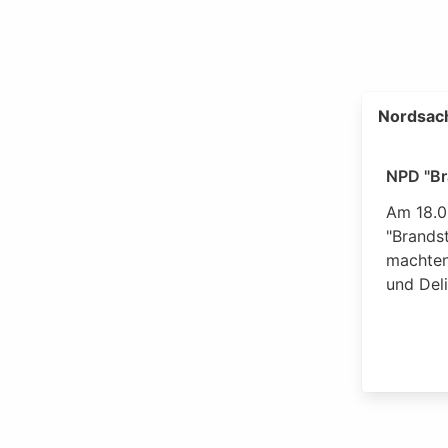
Nordsac
NPD "Br
Am 18.0
"Brandst
machten
und Deli