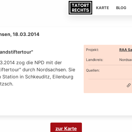
KARTE
BLOG
hsen, 18.03.2014
Projekt
:
RAA Sa
andstiftertour"
Landkreis
:
Nordsa
3.2014 zog die NPD mit der
iftertour" durch Nordsachsen. Sie
Quellen:
 Station in Schkeuditz, Eilenburg
tzsch.
zur Karte