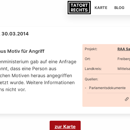
KARTE
BLOG
, 30.03.2014
Projekt
:
RAA Sa
us Motiv für Angriff
Ort
:
Freiber
enministerium gab auf eine Anfrage
annt, dass eine Person aus
Landkreis
:
Mittels
schen Motiven heraus angegriffen
Quellen:
letzt wurde. Weitere Informationen
Parlamentsdokumente
ns nicht vor.
zur Karte