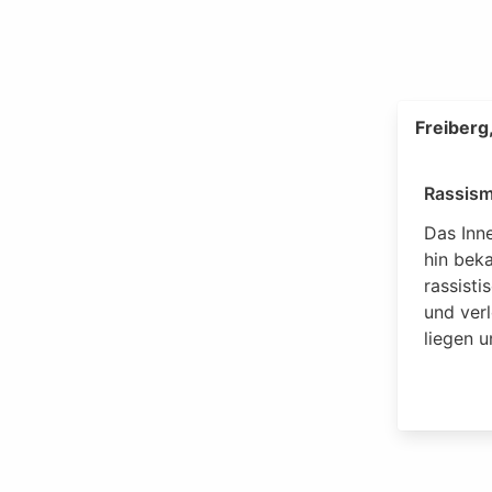
Freiberg
Rassism
Das Inn
hin bek
rassisti
und ver
liegen u