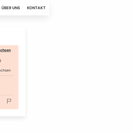
ÜBER UNS
KONTAKT
chsen
g
achsen