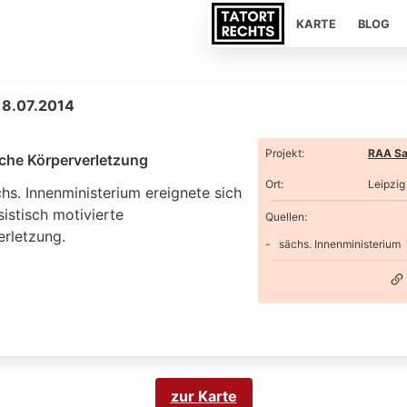
KARTE
BLOG
 18.07.2014
Projekt
:
RAA Sa
iche Körperverletzung
Ort
:
Leipzig
hs. Innenministerium ereignete sich
sistisch motivierte
Quellen:
erletzung.
sächs. Innenministerium
zur Karte