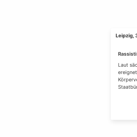
Leipzig,
Rassist
Laut sä
ereignet
Körperv
Staatbür