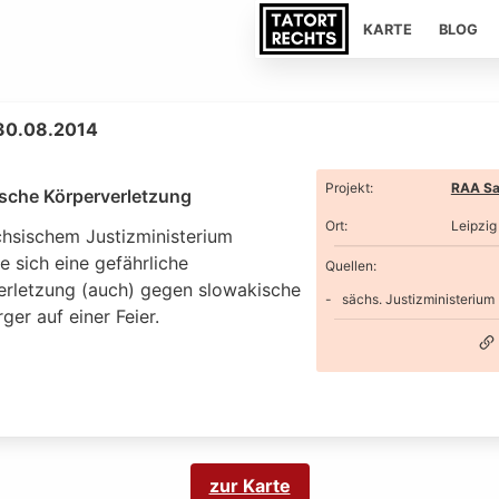
KARTE
BLOG
 30.08.2014
Projekt
:
RAA Sa
ische Körperverletzung
Ort
:
Leipzig
chsischem Justizministerium
e sich eine gefährliche
Quellen:
erletzung (auch) gegen slowakische
sächs. Justizministerium
ger auf einer Feier.
zur Karte