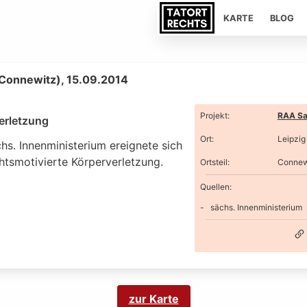
KARTE
BLOG
(Connewitz), 15.09.2014
Projekt
:
RAA Sa
erletzung
Ort
:
Leipzig
hs. Innenministerium ereignete sich
htsmotivierte Körperverletzung.
Ortsteil
:
Connew
Quellen:
sächs. Innenministerium
zur Karte