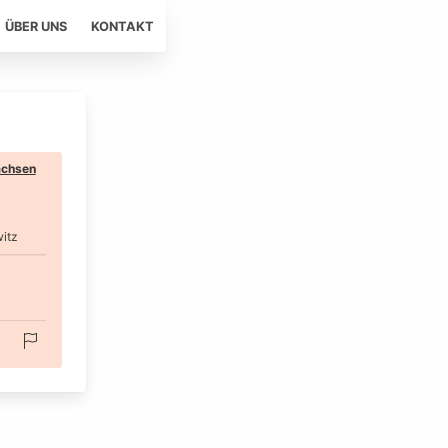
ÜBER UNS
KONTAKT
chsen
itz