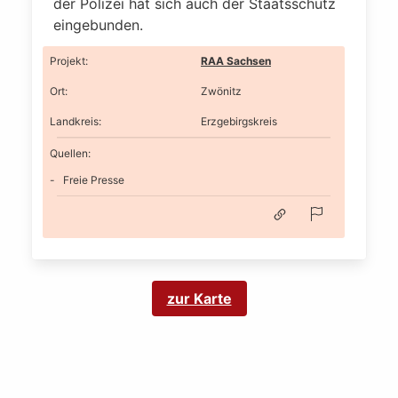
der Polizei hat sich auch der Staatsschutz
eingebunden.
Projekt
:
RAA Sachsen
Ort
:
Zwönitz
Landkreis
:
Erzgebirgskreis
Quellen:
Freie Presse
zur Karte