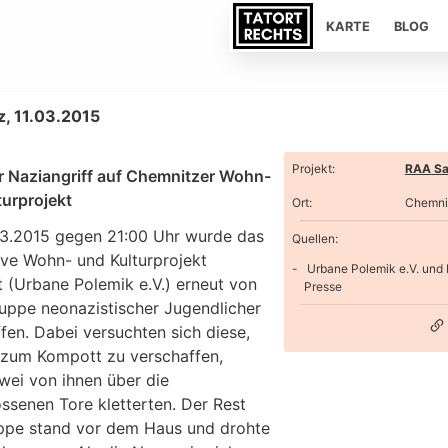
KARTE
BLOG
, 11.03.2015
Projekt
:
RAA Sa
r Naziangriff auf Chemnitzer Wohn-
turprojekt
Ort
:
Chemni
3.2015 gegen 21:00 Uhr wurde das
Quellen:
ive Wohn- und Kulturprojekt
Urbane Polemik e.V. und 
 (Urbane Polemik e.V.) erneut von
Presse
ruppe neonazistischer Jugendlicher
fen. Dabei versuchten sich diese,
zum Kompott zu verschaffen,
wei von ihnen über die
ssenen Tore kletterten. Der Rest
ppe stand vor dem Haus und drohte