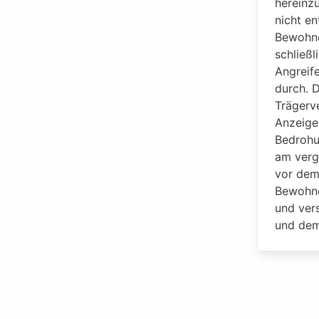
hereinz
nicht en
Bewohne
schließl
Angreife
durch. D
Trägerv
Anzeige
Bedrohu
am verg
vor dem
Bewohne
und ver
und dem