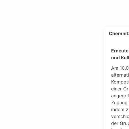
Chemnitz
Erneute
und Kul
Am 10.0
alternat
Kompott
einer G
angegrif
Zugang 
indem z
verschlo
der Gru