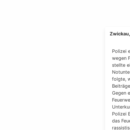
Zwickau
Polizei
wegen 
stellte 
Notunte
folgte, 
Beiträg
Gegen ei
Feuerweh
Unterkun
Polizei
das Feu
rassist