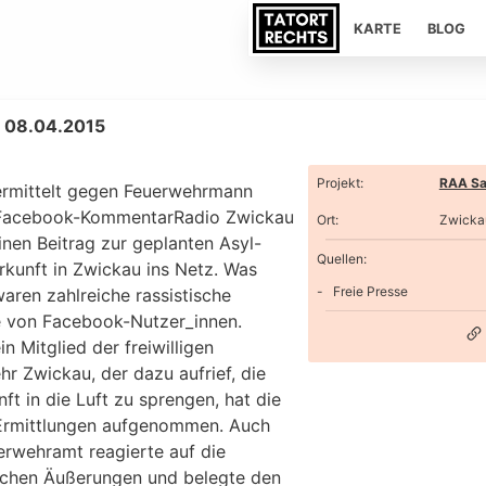
KARTE
BLOG
, 08.04.2015
Projekt
:
RAA Sa
 ermittelt gegen Feuerwehrmann
Facebook-KommentarRadio Zwickau
Ort
:
Zwicka
einen Beitrag zur geplanten Asyl-
Quellen:
rkunft in Zwickau ins Netz. Was
Freie Presse
waren zahlreiche rassistische
e von Facebook-Nutzer_innen.
n Mitglied der freiwilligen
r Zwickau, der dazu aufrief, die
ft in die Luft zu sprengen, hat die
 Ermittlungen aufgenommen. Auch
erwehramt reagierte auf die
ischen Äußerungen und belegte den