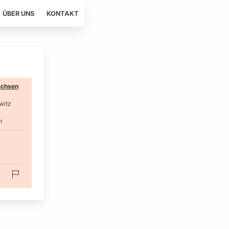
ÜBER UNS
KONTAKT
chsen
witz
n