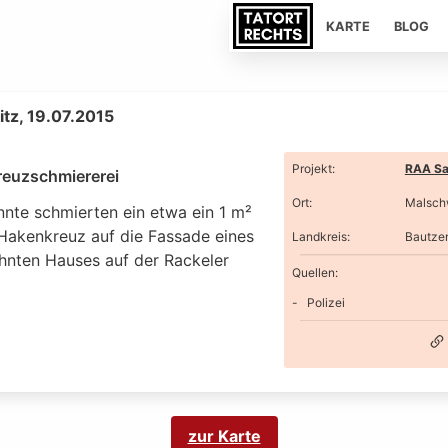
KARTE
BLOG
tz, 19.07.2015
Projekt
:
RAA Sa
euzschmiererei
Ort
:
Malsch
nte schmierten ein etwa ein 1 m²
Hakenkreuz auf die Fassade eines
Landkreis
:
Bautze
nten Hauses auf der Rackeler
Quellen:
Polizei
zur Karte