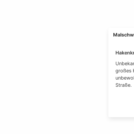
Malschwi
Hakenkr
Unbekan
großes 
unbewoh
Straße.