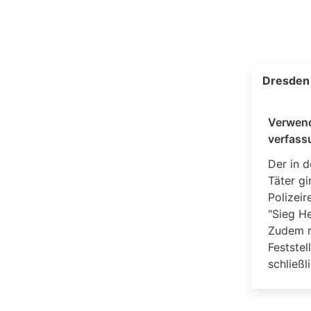
Dresden 
Verwen
verfass
Der in 
Täter g
Polizeir
"Sieg He
Zudem ri
Feststel
schließl