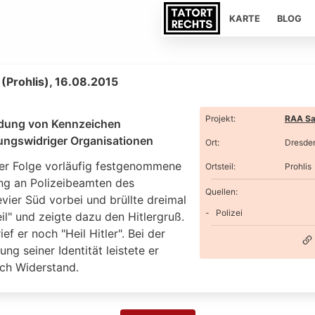
KARTE
BLOG
(Prohlis), 16.08.2015
Projekt
:
RAA Sa
dung von Kennzeichen
ungswidriger Organisationen
Ort
:
Dresde
der Folge vorläufig festgenommene
Ortsteil
:
Prohlis
ing an Polizeibeamten des
Quellen:
evier Süd vorbei und brüllte dreimal
Polizei
il" und zeigte dazu den Hitlergruß.
ef er noch "Heil Hitler". Bei der
lung seiner Identität leistete er
ich Widerstand.