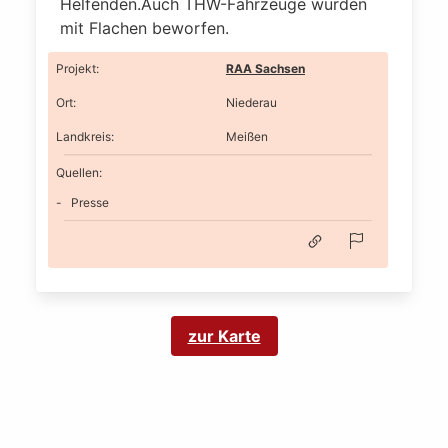
Helfenden.Auch THW-Fahrzeuge wurden
mit Flachen beworfen.
Projekt
:
RAA Sachsen
Ort
:
Niederau
Landkreis
:
Meißen
Quellen:
Presse
zur Karte