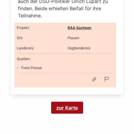
auch der DSU-Politiker Ulrich Lupart zu
finden. Beide erhielten Beifall für ihre
Teilnahme.
Projekt
:
RAA Sachsen
Ort
:
Plauen
Landkreis
:
Vogtlandkreis
Quellen:
Freie Presse
zur Karte