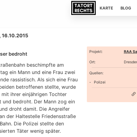
KARTE
BLOG
 16.10.2015
Projekt
:
RAA Sa
ser bedroht
Ort
:
Dresde
Straßenbahn beschimpfte am
tag ein Mann und eine Frau zwei
Quellen:
nde rassistisch. Als sich eine Frau
Polizei
beiden betroffenen stellte, wurde
 mit ihrer einjährigen Tochter
gt und bedroht. Der Mann zog ein
und droht damit. Die Angreifer
an der Haltestelle Friedensstraße
Bahn. Die Polizei stellte den
sierten Täter wenig später.