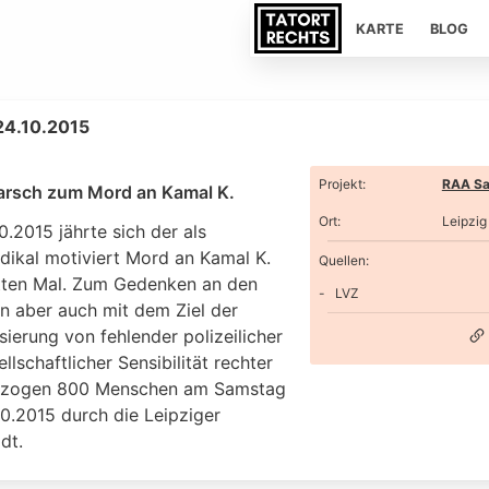
KARTE
BLOG
 24.10.2015
Projekt
:
RAA Sa
rsch zum Mord an Kamal K.
Ort
:
Leipzig
.2015 jährte sich der als
dikal motiviert Mord an Kamal K.
Quellen:
tten Mal. Zum Gedenken an den
LVZ
en aber auch mit dem Ziel der
ierung von fehlender polizeilicher
llschaftlicher Sensibilität rechter
 zogen 800 Menschen am Samstag
10.2015 durch die Leipziger
dt.