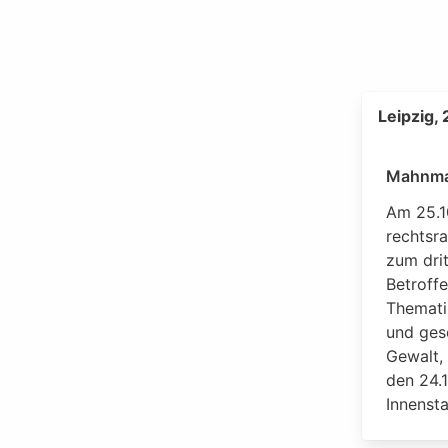
Leipzig,
Mahnma
Am 25.10
rechtsra
zum dri
Betroff
Thematis
und gese
Gewalt,
den 24.
Innensta