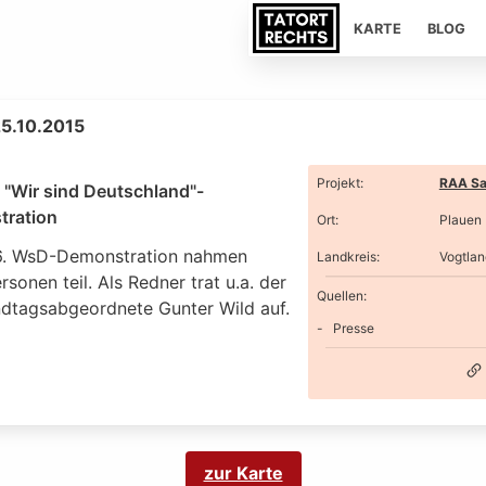
KARTE
BLOG
25.10.2015
Projekt
:
RAA Sa
 "Wir sind Deutschland"-
ration
Ort
:
Plauen
6. WsD-Demonstration nahmen
Landkreis
:
Vogtlan
sonen teil. Als Redner trat u.a. der
Quellen:
dtagsabgeordnete Gunter Wild auf.
Presse
zur Karte