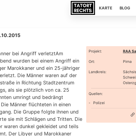
KARTE
BLOG
0.10.2015
Projekt
:
RAA Sa
nner bei Angriff verletztAm
abend wurden bei einem Angriff ein
Ort
:
Pirna
ger Marokkaner und ein 25-jähriger
Landkreis
:
Sächsi
erletzt. Die Männer waren auf der
Schwei
straße in Richtung Stadtzentrum
Osterzg
s, als sie plötzlich von ca. 25
Quellen:
nten umringt und bedrängt
Polizei
 Die Männer flüchteten in einen
gang. Die Gruppe folgte ihnen und
rte sie mit Schlägen und Tritten. Die
r waren dunkel gekleidet und teils
t. Der Libyer und Marokkaner