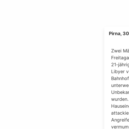
Pirna, 3
Zwei Mä
Freitag
21-jähri
Libyer v
Bahnhof
unterweg
Unbekan
wurden.
Hausein
attackie
Angreife
vermumm