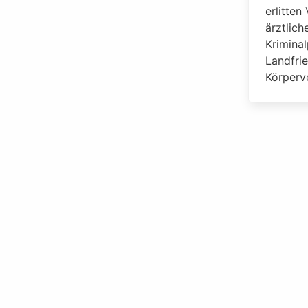
erlitten
ärztlic
Kriminal
Landfri
Körperv