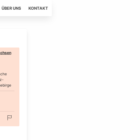
ÜBER UNS
KONTAKT
chsen
sche
z-
ebirge