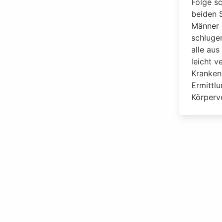
Folge s
beiden 
Männer 
schlugen
alle au
leicht v
Kranken
Ermittl
Körperv