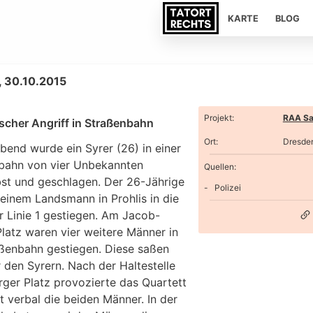
KARTE
BLOG
 30.10.2015
Projekt
:
RAA Sa
ischer Angriff in Straßenbahn
Ort
:
Dresde
bend wurde ein Syrer (26) in einer
bahn von vier Unbekannten
Quellen:
st und geschlagen. Der 26-Jährige
Polizei
 einem Landsmann in Prohlis in die
r Linie 1 gestiegen. Am Jacob-
latz waren vier weitere Männer in
aßenbahn gestiegen. Diese saßen
 den Syrern. Nach der Haltestelle
rger Platz provozierte das Quartett
 verbal die beiden Männer. In der