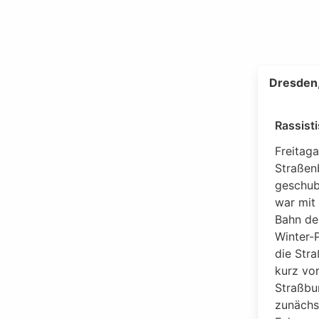
Dresden,
Rassist
Freitaga
Straßen
geschub
war mit
Bahn de
Winter-P
die Str
kurz vor
Straßbu
zunächst