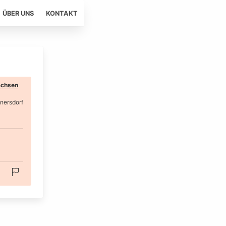
ÜBER UNS
KONTAKT
chsen
nersdorf