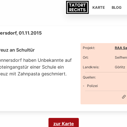
KARTE
BLOG
ersdorf, 01.11.2015
Projekt
:
RAA Sa
euz an Schultür
Ort
:
Seifhen
hennersdorf haben Unbekannte auf
pteingangstür einer Schule ein
Landkreis
:
Görlitz
euz mit Zahnpasta geschmiert.
Quellen:
Polizei
zur Karte