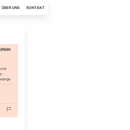
ÜBER UNS
KONTAKT
chsen
sche
z-
ebirge