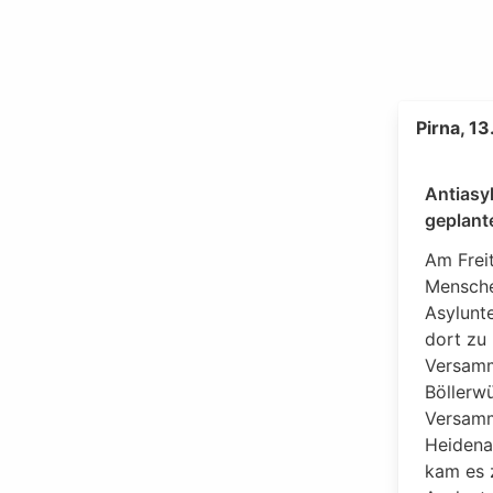
Pirna, 13
Antiasy
geplant
Am Frei
Mensche
Asylunt
dort zu
Versamm
Böllerwü
Versamm
Heidena
kam es z