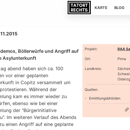
KARTE
BLOG
.11.2015
Projekt
:
RAA Sa
ldemos, Böllerwürfe und Angriff auf
e Asylunterkunft
Ort
:
Pirna
tag abend haben sich ca. 100
Landkreis
:
Sächsi
Schwei
n vor einer geplanten
Osterzg
erkunft in Copitz versammelt um
 protestieren. Während der
Quellen:
lung kam es immer wieder zu
Ermittlungsbhörden
rfen, ebenso wie bei einer
lung der "Bürgerinitiative
u". Im weiteren Verlauf des Abends
u einen Angriff auf eine geplante