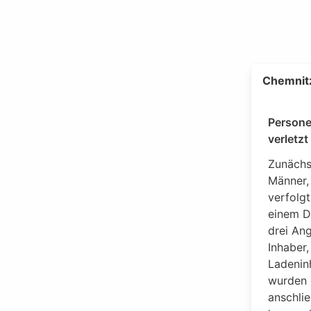
Chemnitz
Persone
verletzt
Zunächst
Männer,
verfolg
einem D
drei Ang
Inhaber,
Ladenin
wurden 
anschli