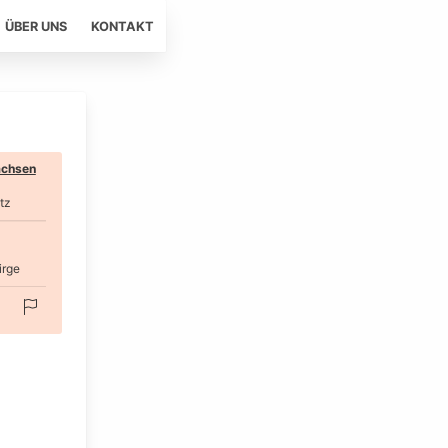
ÜBER UNS
KONTAKT
chsen
tz
irge