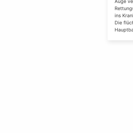
Auge ver
Rettung
ins Kra
Die flü
Hauptba