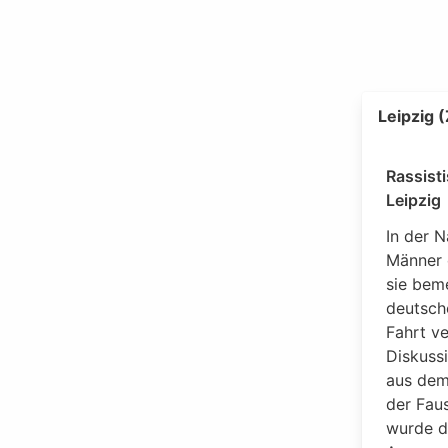
Leipzig 
Rassisti
Leipzig
In der N
Männer 
sie beme
deutsche
Fahrt ve
Diskuss
aus dem
der Faus
wurde d