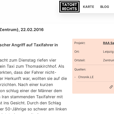
KARTE
BLOG
(Zentrum), 22.02.2016
Projekt
:
RAA Sa
scher Angriff auf Taxifahrer in
Ort
:
Leipzig
acht zum Dienstag riefen vier
Ortsteil
:
Zentru
ein Taxi zum Thomaskirchhof. Als
Quellen:
rkten, dass der Fahrer nicht-
Chronik.LE
r Herkunft war, wollten sie auf die
rzichten. Nach einer kurzen
ion schlug einer der Männer dem
 Iran stammenden Taxifahrer mit
t ins Gesicht. Durch den Schlag
er 50-Jährige so schwer am linken