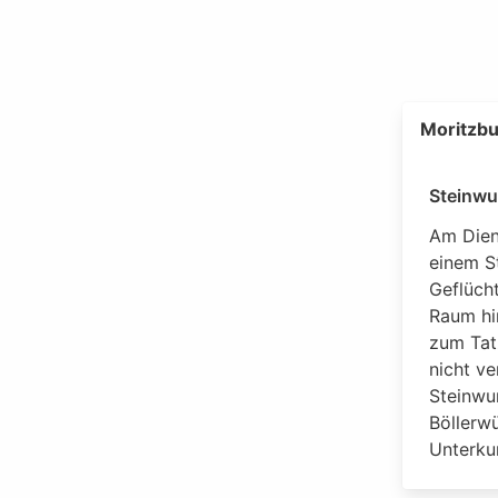
Moritzbu
Steinwu
Am Dien
einem St
Geflüch
Raum hi
zum Tat
nicht v
Steinwu
Böllerw
Unterkun