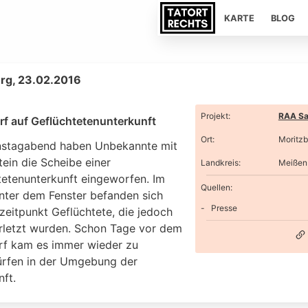
KARTE
BLOG
rg, 23.02.2016
Projekt
:
RAA Sa
rf auf Geflüchtetenunterkunft
Ort
:
Moritzb
stagabend haben Unbekannte mit
ein die Scheibe einer
Landkreis
:
Meißen
tetenunterkunft eingeworfen. Im
Quellen:
nter dem Fenster befanden sich
Presse
zeitpunkt Geflüchtete, die jedoch
erletzt wurden. Schon Tage vor dem
rf kam es immer wieder zu
ürfen in der Umgebung der
ft.