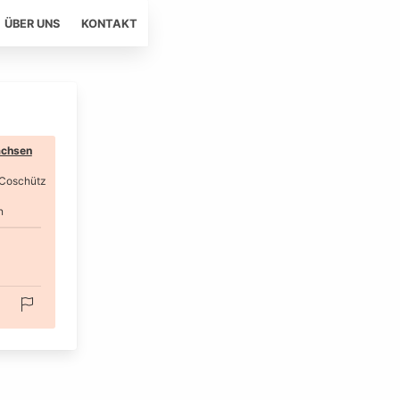
ÜBER UNS
KONTAKT
chsen
 Coschütz
n