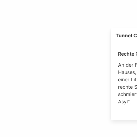
Tunnel C
Rechte G
An der 
Hauses,
einer Li
rechte 
schmiert
Asyl".