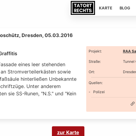
KARTE
BLOG
oschütz, Dresden, 05.03.2016
Projekt
:
RAA Sa
raffitis
Straße
:
Tunnel
Fassade eines leer stehenden
 an Stromverteilerkästen sowie
Ort
:
Dresde
tfaßsäule hinterließen Unbekannte
Quellen:
Schriftzüge. Unter anderem
Polizei
en sie SS-Runen, "N.S." und "Kein
zur Karte