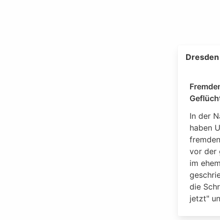
Dresden 
Fremden
Geflüch
In der 
haben U
fremdenf
vor der
im ehem
geschrie
die Schr
jetzt" u