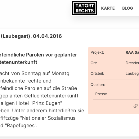
KARTE
BLOG
(Laubegast), 04.04.2016
Projekt
:
RAA Sa
feindliche Parolen vor geplanter
tetenunterkunft
Ort
:
Dresde
Nacht von Sonntag auf Monatg
Ortsteil
:
Laubeg
nbekannte rechte und
Quellen:
eindliche Parolen auf die Straße
Presse
 geplanten Geflüchtetenunterkunft
aligen Hotel "Prinz Eugen"
ben. Unter anderem hinterließen sie
fiftzüge "Nationaler Sozialismus
nd "Rapefugees".