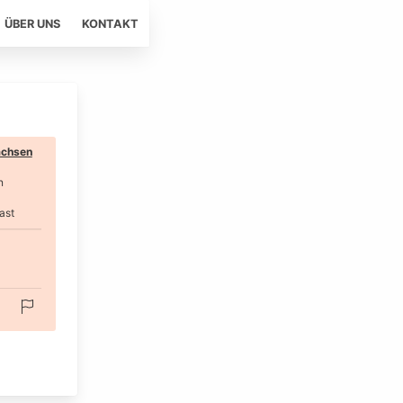
ÜBER UNS
KONTAKT
chsen
n
ast