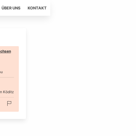
ÜBER UNS
KONTAKT
chsen
au
n Köditz