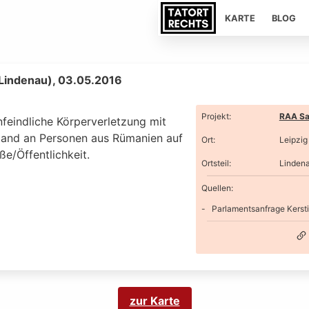
KARTE
BLOG
(Lindenau), 03.05.2016
Projekt
:
RAA Sa
feindliche Körperverletzung mit
and an Personen aus Rümanien auf
Ort
:
Leipzig
ße/Öffentlichkeit.
Ortsteil
:
Linden
Quellen:
Parlamentsanfrage Kersti
zur Karte