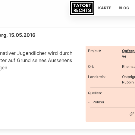
KARTE
BLOG
rg, 15.05.2016
Projekt
:
Opferp
rnativer Jugendlicher wird durch
ve
äter auf Grund seines Aussehens
Ort
:
Rheins
gen.
Landkreis
:
Ostprig
Ruppin
Quellen:
Polizei