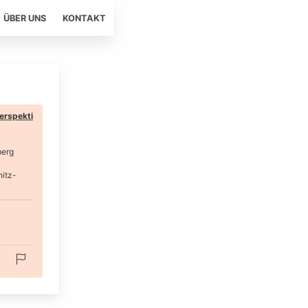
ÜBER UNS
KONTAKT
erspekti
berg
nitz-