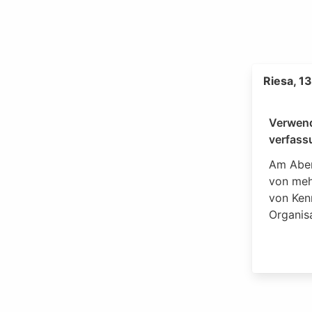
Riesa, 1
Verwen
verfass
Am Aben
von meh
von Ken
Organis