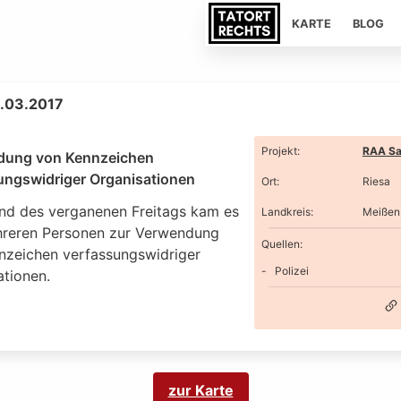
KARTE
BLOG
3.03.2017
Projekt
:
RAA Sa
dung von Kennzeichen
ungswidriger Organisationen
Ort
:
Riesa
d des verganenen Freitags kam es
Landkreis
:
Meißen
reren Personen zur Verwendung
Quellen:
nzeichen verfassungswidriger
Polizei
ationen.
zur Karte