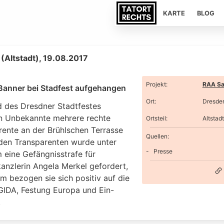
KARTE
BLOG
(Altstadt), 19.08.2017
Projekt
:
RAA Sa
Banner bei Stadfest aufgehangen
Ort
:
Dresde
 des Dresdner Stadtfestes
n Unbekannte mehrere rechte
Ortsteil
:
Altstadt
rente an der Brühlschen Terrasse
Quellen:
 den Transparenten wurde unter
Presse
 eine Gefängnisstrafe für
anzlerin Angela Merkel gefordert,
m bezogen sie sich positiv auf die
GIDA, Festung Europa und Ein-
.