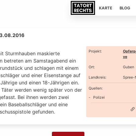
KARTE
BLOG
13.08.2016
Projekt
:
Opferp
it Sturmhauben maskierte
ve
n betreten am Samstagabend ein
Ort
:
Guben
rundstück und schlagen mit einem
lschläger und einer Eisenstange auf
Landkreis
:
Spree-
Jährige und einen 18-Jährigen ein.
Quellen:
r Täter werden wenig später von der
gefasst. Bei ihnen werden zwei
Polizei
ein Baseballschläger und eine
schusspistole gefunden.