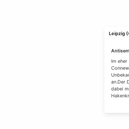
Leipzig 
Antisem
Im eher 
Connewi
Unbekan
an.Der D
dabei mi
Hakenkr