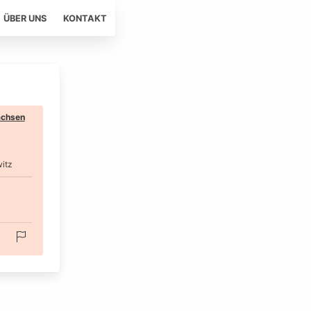
ÜBER UNS
KONTAKT
chsen
itz