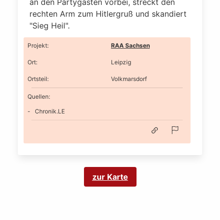
an den Partygästen vorbei, streckt den
rechten Arm zum Hitlergruß und skandiert
"Sieg Heil".
Projekt
:
RAA Sachsen
Ort
:
Leipzig
Ortsteil
:
Volkmarsdorf
Quellen:
Chronik.LE
zur Karte