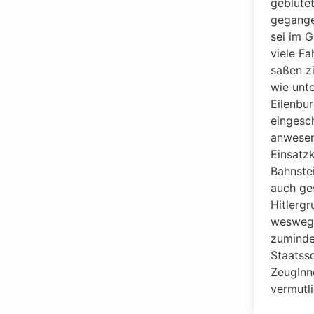
geblutet
gegange
sei im G
viele F
saßen zi
wie unte
Eilenbu
eingesch
anwesen
Einsatz
Bahnste
auch ge
Hitlergr
weswege
zuminde
Staatssc
ZeugInn
vermutl