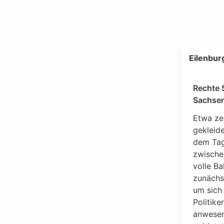
Eilenbur
Rechte 
Sachsen
Etwa ze
gekleid
dem Tag
zwische
volle Ba
zunächs
um sich
Politike
anwesen