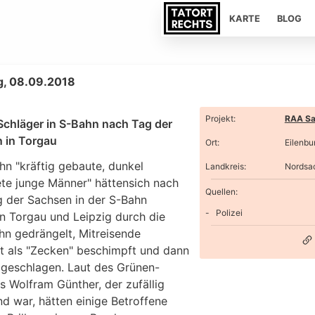
KARTE
BLOG
g, 08.09.2018
Projekt
:
RAA Sa
Schläger in S-Bahn nach Tag der
 in Torgau
Ort
:
Eilenbu
hn "kräftig gebaute, dunkel
Landkreis
:
Nordsa
ete junge Männer" hättensich nach
Quellen:
 der Sachsen in der S-Bahn
Polizei
n Torgau und Leipzig durch die
hn gedrängelt, Mitreisende
t als "Zecken" beschimpft und dann
 geschlagen. Laut des Grünen-
rs Wolfram Günther, der zufällig
d war, hätten einige Betroffene