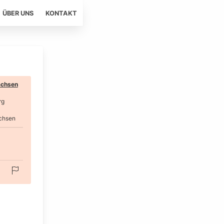
ÜBER UNS
KONTAKT
chsen
rg
chsen