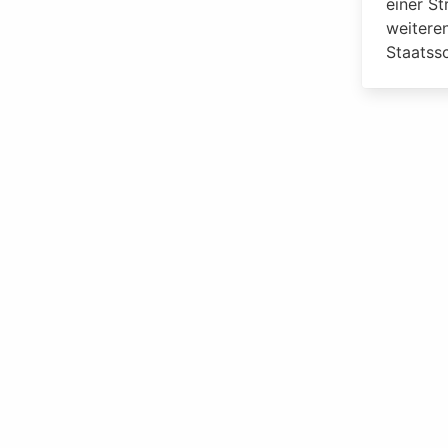
einer St
weitere
Staatssc