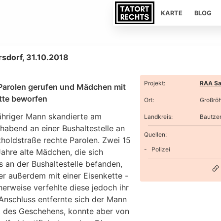
KARTE
BLOG
sdorf, 31.10.2018
Projekt
:
RAA Sa
Parolen gerufen und Mädchen mit
tte beworfen
Ort
:
Großröh
jähriger Mann skandierte am
Landkreis
:
Bautze
habend an einer Bushaltestelle an
Quellen:
tholdstraße rechte Parolen. Zwei 15
Polizei
ahre alte Mädchen, die sich
s an der Bushaltestelle befanden,
er außerdem mit einer Eisenkette -
herweise verfehlte diese jedoch ihr
 Anschluss entfernte sich der Mann
 des Geschehens, konnte aber von