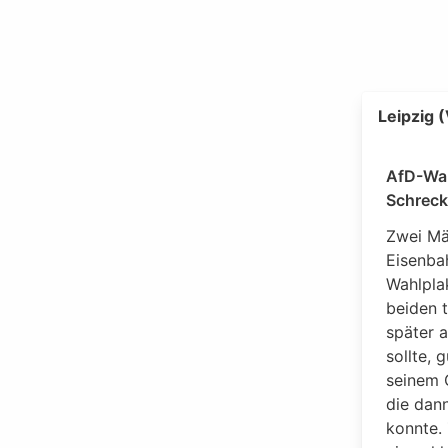
Leipzig 
AfD-Wah
Schreck
Zwei Mä
Eisenbah
Wahlpla
beiden t
später 
sollte, 
seinem G
die dann
konnte.