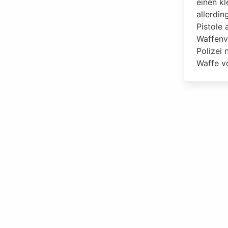
einen k
allerdin
Pistole 
Waffenv
Polizei
Waffe vo