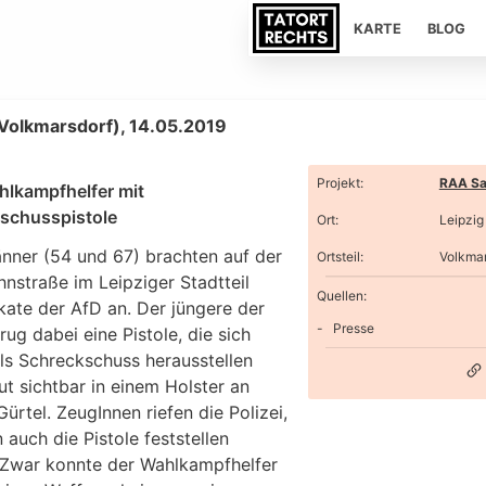
KARTE
BLOG
(Volkmarsdorf), 14.05.2019
Projekt
:
RAA Sa
lkampfhelfer mit
schusspistole
Ort
:
Leipzig
nner (54 und 67) brachten auf der
Ortsteil
:
Volkmar
nstraße im Leipziger Stadtteil
Quellen:
kate der AfD an. Der jüngere der
Presse
rug dabei eine Pistole, die sich
als Schreckschuss herausstellen
gut sichtbar in einem Holster an
ürtel. ZeugInnen riefen die Polizei,
 auch die Pistole feststellen
 Zwar konnte der Wahlkampfhelfer