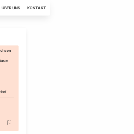
ÜBER UNS
KONTAKT
chsen
äuser
dorf