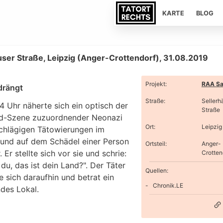
KARTE
BLOG
user Straße, Leipzig (Anger-Crottendorf), 31.08.2019
Projekt
:
RAA Sa
drängt
Straße
:
Sellerh
4 Uhr näherte sich ein optisch der
Straße
d-Szene zuzuordnender Neonazi
Ort
:
Leipzig
schlägigen Tätowierungen im
 und auf dem Schädel einer Person
Ortsteil
:
Anger-
. Er stellte sich vor sie und schrie:
Crotten
du, das ist dein Land?". Der Täter
Quellen:
e sich daraufhin und betrat ein
Chronik.LE
ndes Lokal.