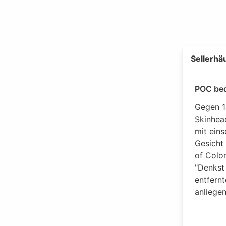
Sellerhä
POC be
Gegen 1
Skinhea
mit ein
Gesicht
of Color
"Denkst 
entfernt
anliege