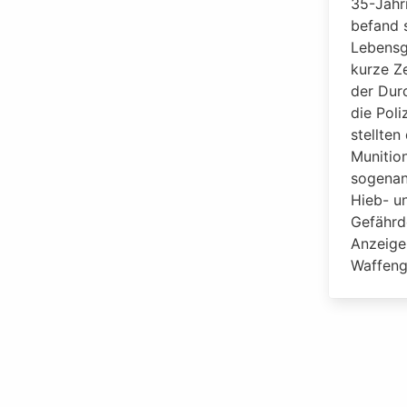
35-Jähr
befand 
Lebensge
kurze Ze
der Dur
die Poli
stellte
Munitio
sogenan
Hieb- u
Gefährd
Anzeige
Waffeng