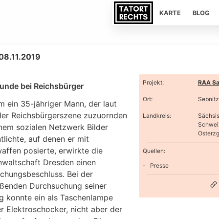
KARTE
BLOG
 08.11.2019
Projekt
:
RAA Sa
unde bei Reichsbürger
Ort
:
Sebnitz
 ein 35-jähriger Mann, der laut
 der Reichsbürgerszene zuzuornden
Landkreis
:
Sächsi
Schwei
einem sozialen Netzwerk Bilder
Osterzg
tlichte, auf denen er mit
affen posierte, erwirkte die
Quellen:
nwaltschaft Dresden einen
Presse
chungsbeschluss. Bei der
eßenden Durchsuchung seiner
 konnte ein als Taschenlampe
r Elektroschocker, nicht aber der