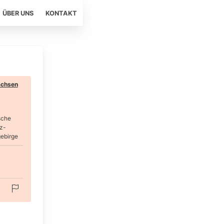
ÜBER UNS
KONTAKT
chsen
sche
z-
ebirge