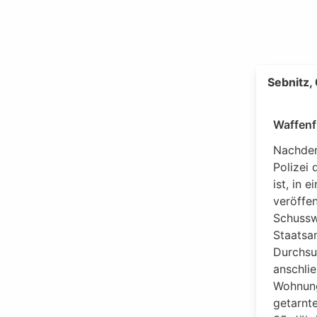
Sebnitz,
Waffenf
Nachdem
Polizei
ist, in 
veröffen
Schussw
Staatsa
Durchsu
anschli
Wohnung
getarnte