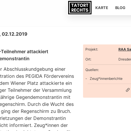
KARTE
BLOG
 02.12.2019
Projekt
:
RAA Sa
Teilnehmer attackiert
emonstrantin
Ort
:
Dresde
r Abschlusskundgebung einer
Quellen:
ration des PEGIDA Fördervereins
Zeug*innenberichte
 dem Wiener Platz attackierte ein
iger Teilnehmer der Versammlung
-jährige Gegendemonstrantin mit
egenschirm. Durch die Wucht des
s ging der Regenschirm zu Bruch.
rletzungen der Demonstrantin
cht informiert. Zeug*innen der