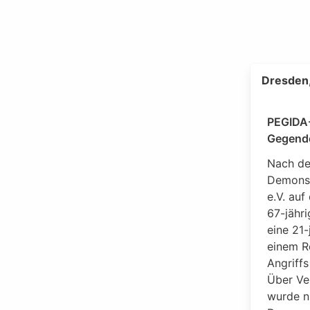
Dresden,
PEGIDA-
Gegend
Nach de
Demonst
e.V. auf
67-jähr
eine 21
einem R
Angriff
Über Ve
wurde ni