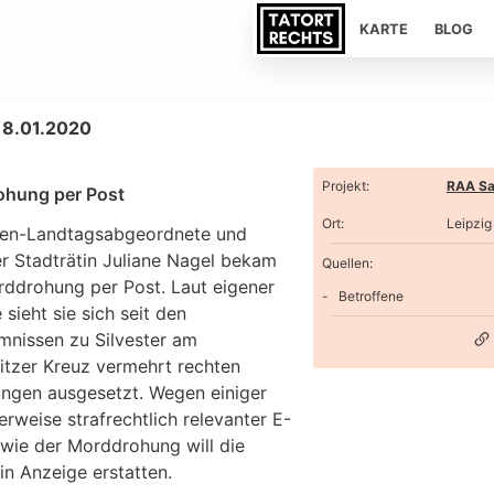
KARTE
BLOG
 18.01.2020
Projekt
:
RAA Sa
hung per Post
Ort
:
Leipzig
ken-Landtagsabgeordnete und
er Stadträtin Juliane Nagel bekam
Quellen:
rddrohung per Post. Laut eigener
Betroffene
sieht sie sich seit den
nissen zu Silvester am
tzer Kreuz vermehrt rechten
ngen ausgesetzt. Wegen einiger
rweise strafrechtlich relevanter E-
owie der Morddrohung will die
rin Anzeige erstatten.