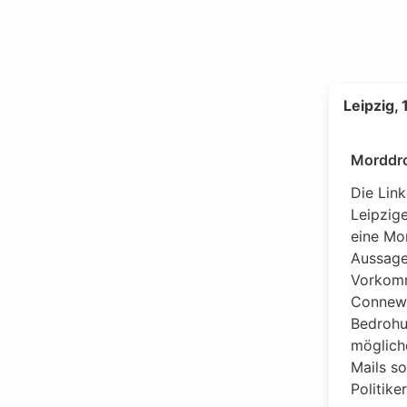
Leipzig,
Morddro
Die Lin
Leipzig
eine Mo
Aussage 
Vorkomm
Connewi
Bedrohu
mögliche
Mails s
Politike