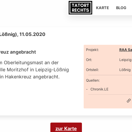
KARTE
BLOG
(Lößnig), 11.05.2020
Projekt
:
RAA Sa
euz angebracht
Ort
:
Leipzig
m Oberleitungsmast an der
lle Moritzhof in Leipzig-Lößnig
Ortsteil
:
Lößnig
in Hakenkreuz angebracht.
Quellen:
Chronik.LE
zur Karte