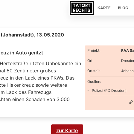
KARTE
BLOG
(Johannstadt), 13.05.2020
Projekt
:
RAA Sa
euz in Auto geritzt
Ort
:
Dresde
Hertelstraße ritzten Unbekannte ein
mal 50 Zentimeter großes
Ortsteil
:
Johann
euz in den Lack eines PKWs. Das
Quellen:
tzte Hakenkreuz sowie weitere
Polizei (PD Dresden)
 im Lack des Fahrezugs
chten einen Schaden von 3.000
zur Karte