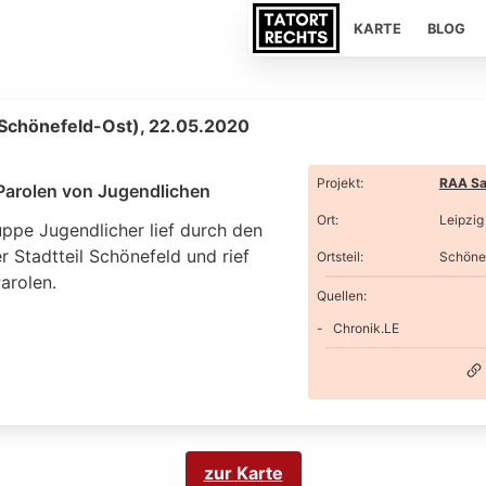
KARTE
BLOG
(Schönefeld-Ost), 22.05.2020
Projekt
:
RAA Sa
Parolen von Jugendlichen
Ort
:
Leipzig
uppe Jugendlicher lief durch den
r Stadtteil Schönefeld und rief
Ortsteil
:
Schöne
arolen.
Quellen:
Chronik.LE
zur Karte