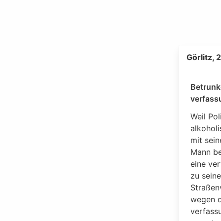
Görlitz,
Betrunk
verfass
Weil Pol
alkoholi
mit sein
Mann be
eine ver
zu sein
Straßen
wegen d
verfass