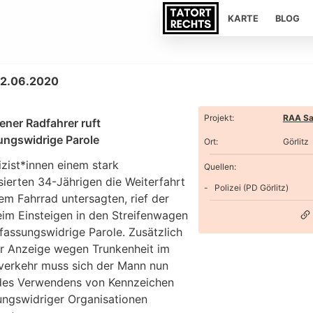
KARTE
BLOG
 22.06.2020
Projekt
:
RAA Sa
ener Radfahrer ruft
ungswidrige Parole
Ort
:
Görlitz
izist*innen einem stark
Quellen:
sierten 34-Jährigen die Weiterfahrt
Polizei (PD Görlitz)
em Fahrrad untersagten, rief der
im Einsteigen in den Streifenwagen
fassungswidrige Parole. Zusätzlich
er Anzeige wegen Trunkenheit im
verkehr muss sich der Mann nun
es Verwendens von Kennzeichen
ungswidriger Organisationen