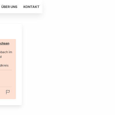
ÜBER UNS
KONTAKT
chsen
nbach im
d
dkreis