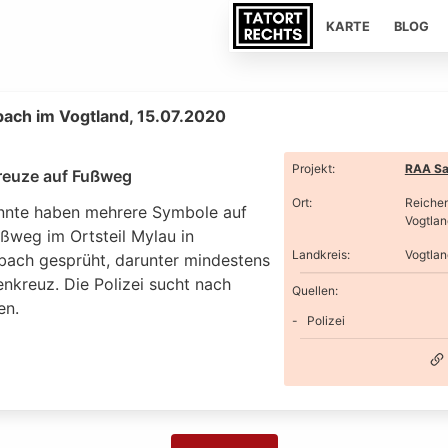
KARTE
BLOG
ach im Vogtland, 15.07.2020
Projekt
:
RAA Sa
euze auf Fußweg
Ort
:
Reiche
nte haben mehrere Symbole auf
Vogtlan
ußweg im Ortsteil Mylau in
Landkreis
:
Vogtlan
bach gesprüht, darunter mindestens
nkreuz. Die Polizei sucht nach
Quellen:
en.
Polizei