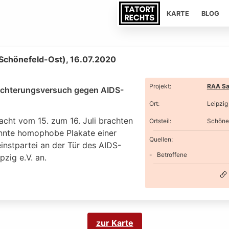
KARTE
BLOG
(Schönefeld-Ost), 16.07.2020
Projekt
:
RAA Sa
chterungsversuch gegen AIDS-
Ort
:
Leipzig
acht vom 15. zum 16. Juli brachten
Ortsteil
:
Schöne
nte homophobe Plakate einer
Quellen:
instpartei an der Tür des AIDS-
Betroffene
ipzig e.V. an.
zur Karte