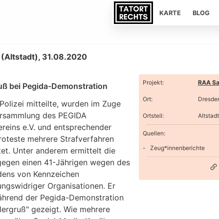
KARTE
BLOG
(Altstadt), 31.08.2020
Projekt
:
RAA Sa
ruß bei Pegida-Demonstration
Ort
:
Dresde
Polizei mitteilte, wurden im Zuge
ersammlung des PEGIDA
Ortsteil
:
Altstadt
ereins e.V. und entsprechender
Quellen:
oteste mehrere Strafverfahren
Zeug*innenberichte
tet. Unter anderem ermittelt die
 gegen einen 41-Jährigen wegen des
ens von Kennzeichen
ungswidriger Organisationen. Er
ährend der Pegida-Demonstration
tlergruß" gezeigt. Wie mehrere