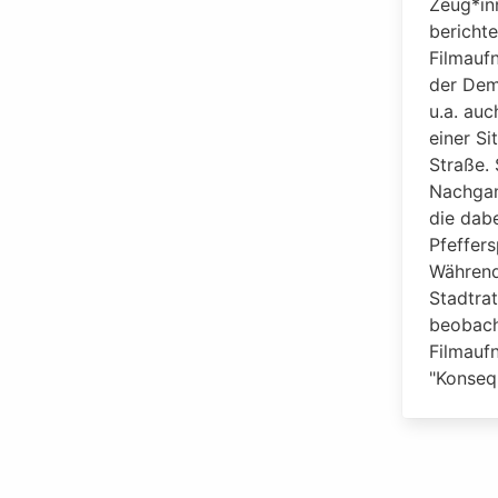
Zeug*in
bericht
Filmauf
der Dem
u.a. au
einer Si
Straße.
Nachgan
die dab
Pfeffer
Während
Stadtra
beobach
Filmauf
"Konseq