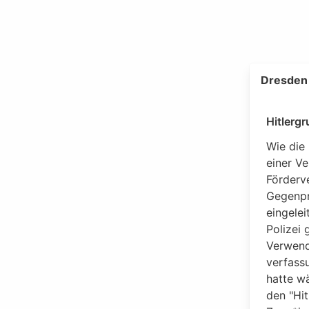
Dresden 
Hitlerg
Wie die 
einer V
Förderv
Gegenpr
eingelei
Polizei
Verwend
verfass
hatte w
den "Hi