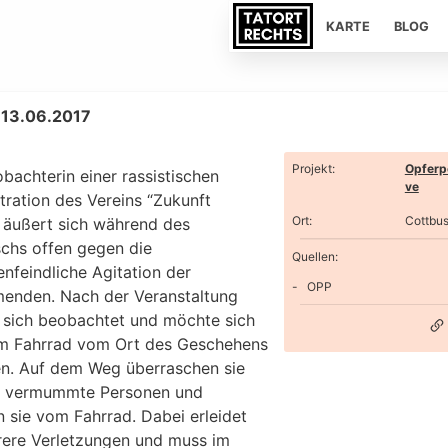
KARTE
BLOG
 13.06.2017
Projekt
:
Opferp
bachterin einer rassistischen
ve
ration des Vereins “Zukunft
Ort
:
Cottbu
 äußert sich während des
chs offen gegen die
Quellen:
nfeindliche Agitation der
OPP
menden. Nach der Veranstaltung
e sich beobachtet und möchte sich
em Fahrrad vom Ort des Geschehens
en. Auf dem Weg überraschen sie
 vermummte Personen und
 sie vom Fahrrad. Dabei erleidet
rere Verletzungen und muss im