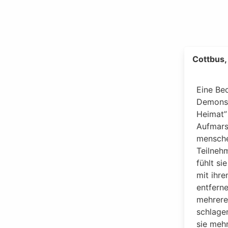
Cottbus,
Eine Beo
Demonst
Heimat”
Aufmars
mensche
Teilneh
fühlt si
mit ihr
entfern
mehrere
schlagen
sie meh